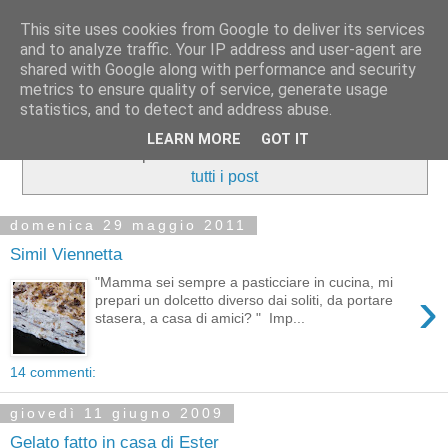
This site uses cookies from Google to deliver its services
and to analyze traffic. Your IP address and user-agent are
shared with Google along with performance and security
metrics to ensure quality of service, generate usage
statistics, and to detect and address abuse.
LEARN MORE
GOT IT
Visualizzazione post con etichetta
Dolci+Gelati
.
Mostra
tutti i post
domenica 29 maggio 2011
Simil Viennetta
"Mamma sei sempre a pasticciare in cucina, mi
›
prepari un dolcetto diverso dai soliti, da portare
stasera, a casa di amici? " Imp...
14 commenti:
giovedì 11 giugno 2009
Gelato fatto in casa di Ester