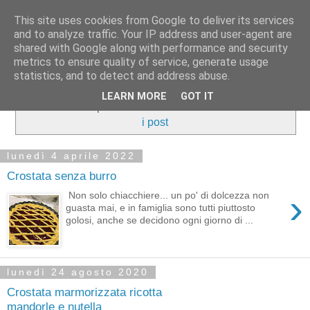
This site uses cookies from Google to deliver its services
and to analyze traffic. Your IP address and user-agent are
shared with Google along with performance and security
metrics to ensure quality of service, generate usage
statistics, and to detect and address abuse.
LEARN MORE
GOT IT
Visualizzazione post con etichetta
Crostate
.
Mostra tutti
i post
lunedì 4 aprile 2022
Crostata senza burro
›
Non solo chiacchiere... un po' di dolcezza non
guasta mai, e in famiglia sono tutti piuttosto
golosi, anche se decidono ogni giorno di ...
lunedì 24 agosto 2020
Crostata marmorizzata ricotta
mandorle e nutella