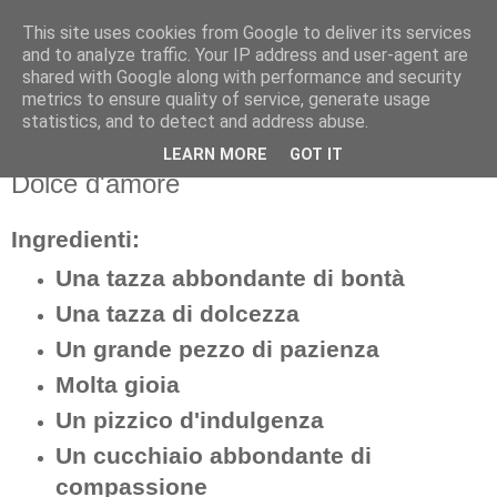
This site uses cookies from Google to deliver its services
and to analyze traffic. Your IP address and user-agent are
shared with Google along with performance and security
metrics to ensure quality of service, generate usage
statistics, and to detect and address abuse.
LEARN MORE
GOT IT
mercoledì 7 maggio 2008
Dolce d'amore
Ingredienti:
Una tazza abbondante di bontà
Una tazza di dolcezza
Un grande pezzo di pazienza
Molta gioia
Un pizzico d'indulgenza
Un cucchiaio abbondante di
compassione