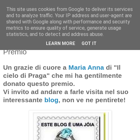
This site uses cookies from Google to deliver its services
and to analyze traffic. Your IP address and user-agent are
shared with Google along with performance and security
metrics to ensure quality of service, generate usage
statistics, and to detect and address abuse.
LEARN MORE
GOT IT
giovedì 12 marzo 2009
Premio
Un grazie di cuore a
Maria Anna
di "Il
cielo di Praga" che mi ha gentilmente
donato questo premio.
Vi invito ad andare a farle visita nel suo
interessante
blog
, non ve ne pentirete!