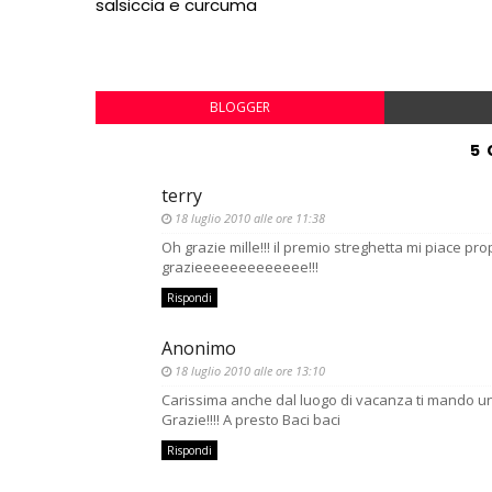
salsiccia e curcuma
BLOGGER
5
terry
18 luglio 2010 alle ore 11:38
Oh grazie mille!!! il premio streghetta mi piace propr
grazieeeeeeeeeeeee!!!
Rispondi
Anonimo
18 luglio 2010 alle ore 13:10
Carissima anche dal luogo di vacanza ti mando u
Grazie!!!! A presto Baci baci
Rispondi