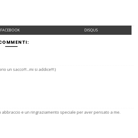
FACEBOOK
DISQUS
 COMMENTI:
io un sacco!!!...mi si addice!!!:)
n abbraccio e un ringraziamento speciale per aver pensato a me.