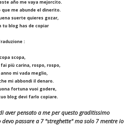
 este año me vaya mejorcito.
o que me abunde el dinerito.
 buena suerte quieres gozar,
n tu blog has de copiar
raduzione :
copa scopa,
fai più carina, rospo, rospo,
 anno mi vada meglio,
 che mi abbondi il denaro.
buona fortuna vuoi godere,
tuo blog devi farlo copiare.
di aver pensato a me per questo graditissimo
lo devo passare a 7 "streghette" ma solo 7 mentre io