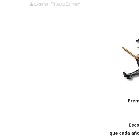
Luciana
08:02
Premi,
Prem
Esco
que cada añ