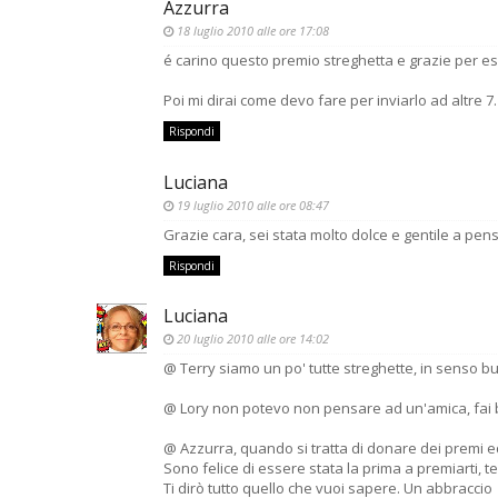
Azzurra
18 luglio 2010 alle ore 17:08
é carino questo premio streghetta e grazie per ess
Poi mi dirai come devo fare per inviarlo ad altre 7.
Rispondi
Luciana
19 luglio 2010 alle ore 08:47
Grazie cara, sei stata molto dolce e gentile a pens
Rispondi
Luciana
20 luglio 2010 alle ore 14:02
@ Terry siamo un po' tutte streghette, in senso b
@ Lory non potevo non pensare ad un'amica, fai
@ Azzurra, quando si tratta di donare dei premi e
Sono felice di essere stata la prima a premiarti, te 
Ti dirò tutto quello che vuoi sapere. Un abbraccio