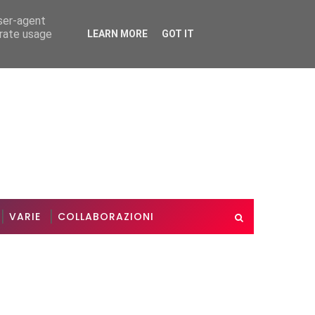
user-agent
erate usage
LEARN MORE
GOT IT
Le nostre nozze d'oro
Auguri mam
VARIE
VARIE
VARIE
COLLABORAZIONI