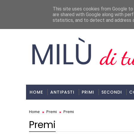
Milù, Di Tutto E Di Più!
This site uses cookies from Google to d
are shared with Google along with perf
ULTIMI POST
statistics, and to detect and address 
HOME
ANTIPASTI
PRIMI
SECONDI
C
Home
Premi
Premi
Premi