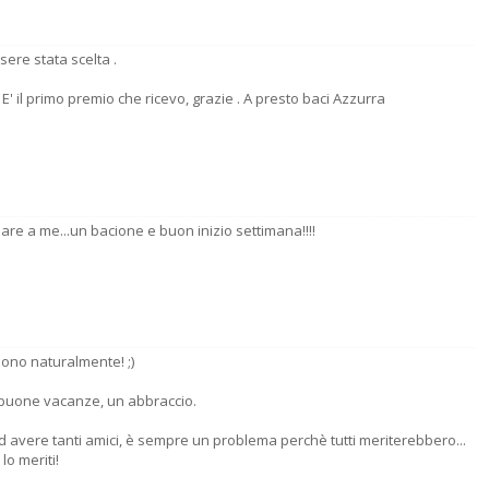
ere stata scelta .
 E' il primo premio che ricevo, grazie . A presto baci Azzurra
are a me...un bacione e buon inizio settimana!!!!
uono naturalmente! ;)
 buone vacanze, un abbraccio.
d avere tanti amici, è sempre un problema perchè tutti meriterebbero...
lo meriti!