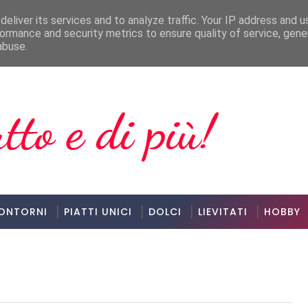
eliver its services and to analyze traffic. Your IP address and 
ormance and security metrics to ensure quality of service, gen
Festeggiamento riuscito
VARIE
abuse.
ONTORNI
PIATTI UNICI
DOLCI
LIEVITATI
HOBBY