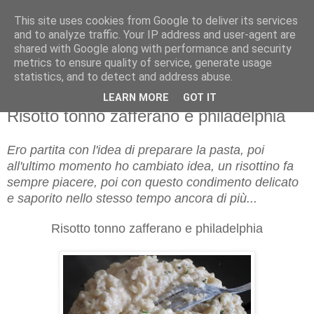
This site uses cookies from Google to deliver its services
and to analyze traffic. Your IP address and user-agent are
shared with Google along with performance and security
metrics to ensure quality of service, generate usage
statistics, and to detect and address abuse.
LEARN MORE
GOT IT
domenica 29 gennaio 2012
Risotto tonno zafferano e philadelphia
Ero partita con l'idea di preparare la pasta, poi
all'ultimo momento ho cambiato idea, un risottino fa
sempre piacere, poi con questo condimento delicato
e saporito nello stesso tempo ancora di più...
Risotto tonno zafferano e philadelphia