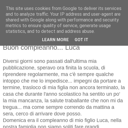
This site uses cookies from Google to deliver its services
and to analyze traffic. Your IP address and user-agent are
shared with Google along with performance and security
metrics to ensure quality of service, generate usage
statistics, and to detect and address abuse.
LEARN MORE
GOT IT
martedì 2 luglio 2013
Buon compleanno... Luca
Diversi giorni sono passati dall'ultima mia
pubblicazione, speravo ora finita la scuola, di
riprendere regolarmente, ma c'è sempre qualche
intoppo che me lo impedisce... impegni da portare a
termine, trasloco di mia figlia non ancora terminato, la
casa che durante l'anno scolastico ha sentito un po'
la mia mancanza, la salute traballante che non mi da
tregua... ma come sempre correndo da mattina a
sera, cerco di arrivare dove posso.
Domenica era il compleanno di mio figlio Luca, nella
nostra famiglia non siamo soliti fare grandi