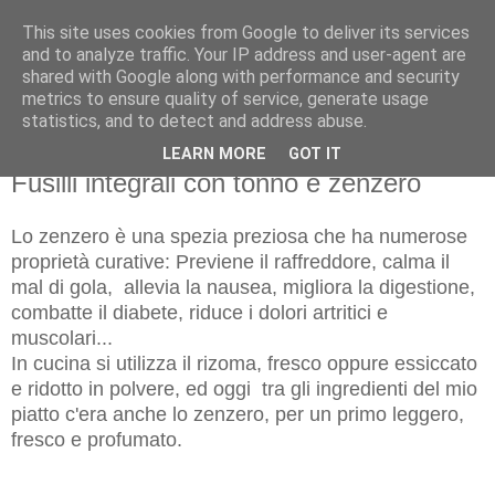
This site uses cookies from Google to deliver its services
and to analyze traffic. Your IP address and user-agent are
shared with Google along with performance and security
metrics to ensure quality of service, generate usage
statistics, and to detect and address abuse.
LEARN MORE
GOT IT
domenica 18 gennaio 2015
Fusilli integrali con tonno e zenzero
Lo zenzero è una spezia preziosa che ha numerose
proprietà curative: Previene il raffreddore, calma il
mal di gola, allevia la nausea, migliora la digestione,
combatte il diabete, riduce i dolori artritici e
muscolari...
In cucina si utilizza il rizoma, fresco oppure essiccato
e ridotto in polvere, ed oggi tra gli ingredienti del mio
piatto c'era anche lo zenzero, per un primo leggero,
fresco e profumato.