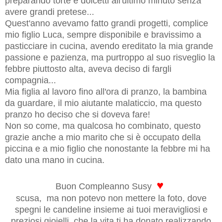
preparando torte e dolcetti all'ultimo minuto senza
avere grandi pretese...
Quest'anno avevamo fatto grandi progetti, complice
mio figlio Luca, sempre disponibile e bravissimo a
pasticciare in cucina, avendo ereditato la mia grande
passione e pazienza, ma purtroppo al suo risveglio la
febbre piuttosto alta, aveva deciso di fargli
compagnia...
Mia figlia al lavoro fino all'ora di pranzo, la bambina
da guardare, il mio aiutante malaticcio, ma questo
pranzo ho deciso che si doveva fare!
Non so come, ma qualcosa ho combinato, questo
grazie anche a mio marito che si è occupato della
piccina e a mio figlio che nonostante la febbre mi ha
dato una mano in cucina.
♥
Buon Compleanno Susy
scusa, ma non potevo non mettere la foto, dove
spegni le candeline insieme ai tuoi meravigliosi e
preziosi gioielli, che la vita ti ha donato realizzando