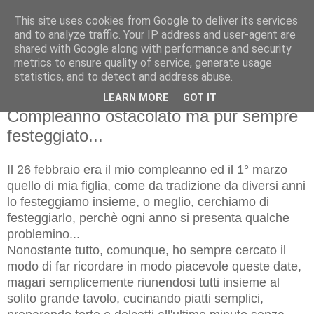
This site uses cookies from Google to deliver its services
and to analyze traffic. Your IP address and user-agent are
shared with Google along with performance and security
metrics to ensure quality of service, generate usage
statistics, and to detect and address abuse.
LEARN MORE
GOT IT
lunedì 2 marzo 2015
Compleanno ostacolato ma pur sempre
festeggiato...
Il 26 febbraio era il mio compleanno ed il 1° marzo
quello di mia figlia, come da tradizione da diversi anni
lo festeggiamo insieme, o meglio, cerchiamo di
festeggiarlo, perchè ogni anno si presenta qualche
problemino...
Nonostante tutto, comunque, ho sempre cercato il
modo di far ricordare in modo piacevole queste date,
magari semplicemente riunendosi tutti insieme al
solito grande tavolo, cucinando piatti semplici,