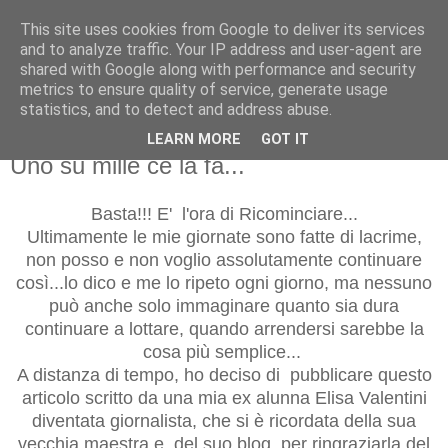
This site uses cookies from Google to deliver its services
and to analyze traffic. Your IP address and user-agent are
shared with Google along with performance and security
metrics to ensure quality of service, generate usage
statistics, and to detect and address abuse.
LEARN MORE
GOT IT
giovedì 3 novembre 2016
Uno su mille ce la fa...
Basta!!! E' l'ora di Ricominciare...
Ultimamente le mie giornate sono fatte di lacrime,
non posso e non voglio assolutamente continuare
così...lo dico e me lo ripeto ogni giorno, ma nessuno
può anche solo immaginare quanto sia dura
continuare a lottare, quando arrendersi sarebbe la
cosa più semplice...
A distanza di tempo, ho deciso di pubblicare questo
articolo scritto da una mia ex alunna Elisa Valentini
diventata giornalista, che si è ricordata della sua
vecchia maestra e del suo blog, per ringraziarla del