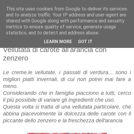
This site uses cookies from Google to deliver its services
and to analyze traffic. Your IP address and user-agent are
shared with Google along with performance and security
metrics to ensure quality of service, generate usage
statistics, and to detect and address abuse.
LEARN MORE
GOT IT
mercoledì 3 gennaio 2018
Vellutata di carote all'arancia con
zenzero
Le creme,le vellutate, i passati di verdura... sono i
migliori piatti invernali, di cui non potrei mai fare a
meno.
Considerando che in famiglia piacciono a tutti, cerco
il più possibile di variare gli ingredienti che uso.
Questa volta si tratta di una vellutata particolare, che
abbina piacevolmente la dolcezza delle carote con il
piccante dello zenzero e la freschezza dell'arancia