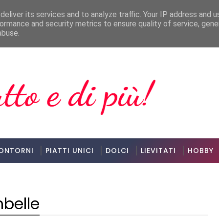
eliver its services and to analyze traffic. Your IP address and 
ormance and security metrics to ensure quality of service, gen
abuse.
ONTORNI
PIATTI UNICI
DOLCI
LIEVITATI
HOBBY
belle