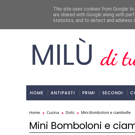
Milù, Di Tutto E Di Più!
This site uses cookies from Google to d
are shared with Google along with perf
ULTIMI POST
statistics, and to detect and address 
HOME
ANTIPASTI
PRIMI
SECONDI
C
Home
Cucina
Dolci
Mini Bomboloni e ciambelle
Mini Bomboloni e ciam