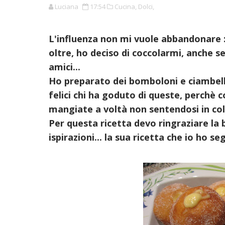
Luciana
17:54
Cucina,
Dolci,
L'influenza non mi vuole abbandonare :-(
oltre, ho deciso di coccolarmi, anche s
amici...
Ho preparato dei bomboloni e ciambell
felici chi ha goduto di queste, perchè 
mangiate a voltà non sentendosi in col
Per questa ricetta devo ringraziare la 
ispirazioni... la sua ricetta che io ho 