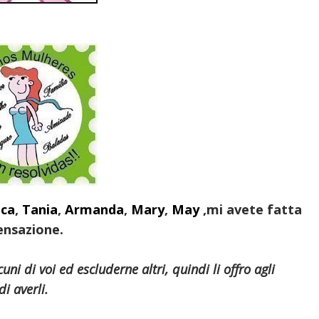
ica
,
Tania
,
Armanda
,
Mary
,
May
,mi avete fatta
ensazione.
i di voi ed escluderne altri, quindi li offro agli
i averli.