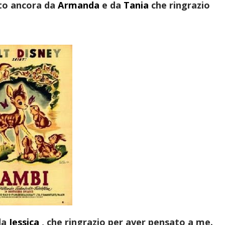
to ancora da
Armanda
e da
Tania
che ringrazio
da
Jessica
, che ringrazio per aver pensato a me.