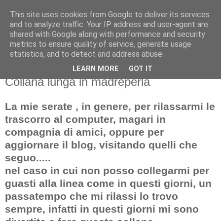
This site uses cookies from Google to deliver its services
and to analyze traffic. Your IP address and user-agent are
shared with Google along with performance and security
metrics to ensure quality of service, generate usage
statistics, and to detect and address abuse.
LEARN MORE
GOT IT
martedì 30 giugno 2009
Collana lunga in madreperla
La mie serate , in genere, per rilassarmi le
trascorro al computer, magari in
compagnia di amici, oppure per
aggiornare il blog, visitando quelli che
seguo.....
nel caso in cui non posso collegarmi per
guasti alla linea come in questi giorni, un
passatempo che mi rilassi lo trovo
sempre, infatti in questi giorni mi sono