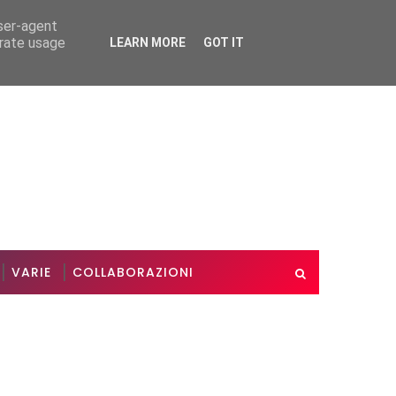
user-agent
erate usage
LEARN MORE
GOT IT
o riuscito
Le nostre nozze d'oro
VARIE
VAR
VARIE
COLLABORAZIONI