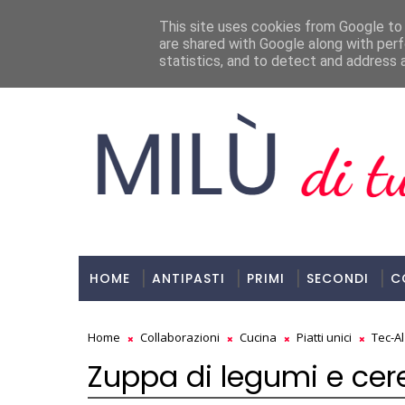
Milù, Di Tutto E Di Più!
This site uses cookies from Google to d
are shared with Google along with perf
ULTIMI POST
statistics, and to detect and address 
HOME
ANTIPASTI
PRIMI
SECONDI
C
Home
Collaborazioni
Cucina
Piatti unici
Tec-A
Zuppa di legumi e cere