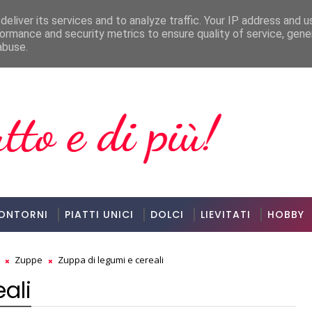
eliver its services and to analyze traffic. Your IP address and 
ormance and security metrics to ensure quality of service, gen
Festeggiament
VARIE
abuse.
ONTORNI
PIATTI UNICI
DOLCI
LIEVITATI
HOBBY
l
Zuppe
Zuppa di legumi e cereali
ali