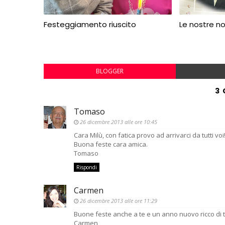
Festeggiamento riuscito
Le nostre n
BLOGGER
3
Tomaso
26 dicembre 2013 alle ore 10:45
Cara Milù, con fatica provo ad arrivarci da tutti voi!
Buona feste cara amica.
Tomaso
Rispondi
Carmen
26 dicembre 2013 alle ore 11:29
Buone feste anche a te e un anno nuovo ricco di tu
Carmen