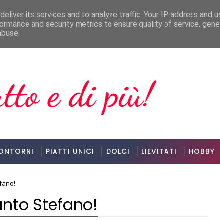
eliver its services and to analyze traffic. Your IP address and 
ormance and security metrics to ensure quality of service, gen
abuse.
ONTORNI
PIATTI UNICI
DOLCI
LIEVITATI
HOBBY
fano!
nto Stefano!