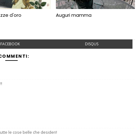
ozze d'oro
Auguri mamma
FACEBOOK
DISQUS
 COMMENTI:
!!
tte le cose belle che desideri!