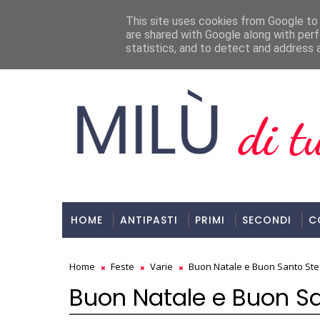
Milù, Di Tutto E Di Più!
This site uses cookies from Google to d
are shared with Google along with perf
ULTIMI POST
statistics, and to detect and address 
HOME
ANTIPASTI
PRIMI
SECONDI
C
Home
Feste
Varie
Buon Natale e Buon Santo Ste
Buon Natale e Buon Sa