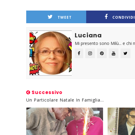
TWEET
CONDIVIDI
Luciana
Mi presento sono Milù... e chi n
Successivo
Un Particolare Natale In Famiglia...