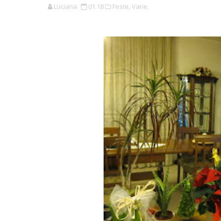
Luciana
01:18
Feste,
Varie,