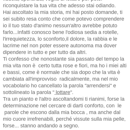
riconquistare la tua vita che adesso stai odiando.
Hai ascoltato la mia storia, mi hai posto domande, ti
sei subito resa conto che come potevo comprendere
io il tuo stato d'animo nessun'altro avrebbe potuto
farlo...Infatti conosco bene l'odiosa sedia a rotelle,
l'irrequietezza, lo sconforto,il dolore, la rabbia e le
lacrime nel non poter essere autonoma ma dover
dipendere in tutto e per tutto da altri.
Ti confesso che nonostante sia passato del tempo la
mia vita non è certo tutta rose e fiori, ma ho i miei alti
e bassi, come è normale che sia dopo che la vita è
cambiata all'improvviso radicalmente, ma nel mio
vocabolario ho cancellato la parola "arrendersi" e
sottolineato la parola "
lottare
".
Tra un pianto e l'altro ascoltandomi ti rianimi, forse la
determinazione nel cercare di darti conforto, con le
parole che escono dalla mia bocca , ma anche dal
mio cuore irrefrenabili, perché vissute sulla mia pelle,
forse... stanno andando a segno.