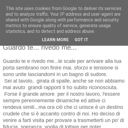
This site uses cookies from Google to deliver its services
and to analyze traffic. Your IP address and user-agent are
shared with Google along with performance and security
metrics to ensure quality of service, generate usage
statistics, and to detect and address abuse.
LEARN MORE
GOT IT
giovedì 17 agosto 2017
Guardo te... rivedo me...
Guardo te e rivedo me...le scale per arrivare alla tua
porta sembrano non finire mai, sforzo e tensione si
sono unite lasciandomi in un bagno di sudore.
Sei al tavolo, girata di spalle, anche se non abbiamo
mai avuto grandi rapporti ti ho subito riconosciuta.
Forse il grande amore per il nostro lavoro, l'essere
sempre perennemente dinamiche ed attive ci
rendeva simili...ma ora ciò che ci unisce è un destino
crudele che si è accanito contro di noi. Ho deciso di
venire a farti visita per provare a trasmetterti un po' di
fiducia, speranza, voglia di lottare per poter