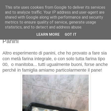
This site uses cookies from Google to deliver its services
and to analyze traffic. Your IP address and user-agent are
shared with Google along with performance and security
metrics to ensure quality of service, generate usage
statistics, and to detect and address abuse.
LEARN MORE
GOT IT
martedì 6 novembre 2018
Panini
Altro esperimento di panini, che ho provato a fare sia
con metà farina integrale, o con solo tutta farina tipo
00, o manitoba... tutti ugualmente buoni, forse anche
perché in famiglia amiamo particolarmente il pane!