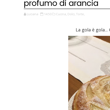
profumo di arancia
Luciana
14:50
Cucina,
Dolci,
Torte,
La gola è gola...