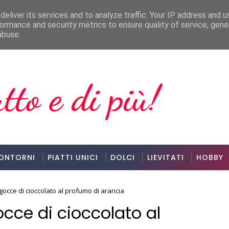
eliver its services and to analyze traffic. Your IP address and 
ormance and security metrics to ensure quality of service, gen
F
VARIE
abuse.
ONTORNI
PIATTI UNICI
DOLCI
LIEVITATI
HOBBY
gocce di cioccolato al profumo di arancia
occe di cioccolato al