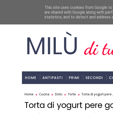
Milù, Di Tutto E Di Più!
This site uses cookies from Google to d
are shared with Google along with perf
ULTIMI POST
statistics, and to detect and address 
HOME
ANTIPASTI
PRIMI
SECONDI
C
Home
Cucina
Dolci
Torte
Torta di yogurt pere 
Torta di yogurt pere g