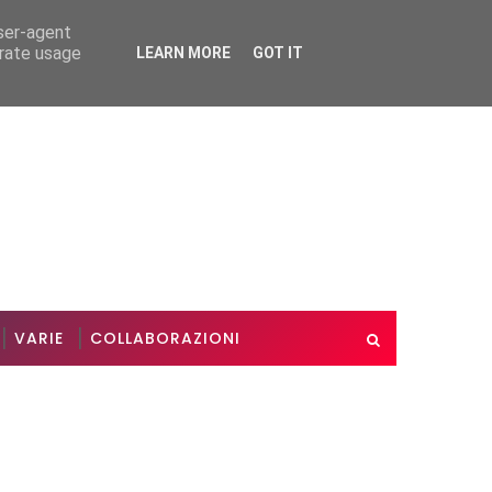
user-agent
erate usage
LEARN MORE
GOT IT
esteggiamento riuscito
Le nostre nozze d'oro
VARIE
VARIE
COLLABORAZIONI