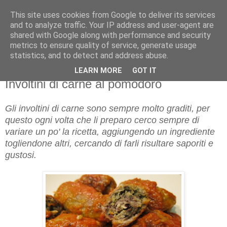
This site uses cookies from Google to deliver its services
and to analyze traffic. Your IP address and user-agent are
shared with Google along with performance and security
metrics to ensure quality of service, generate usage
statistics, and to detect and address abuse.
LEARN MORE
GOT IT
domenica 25 settembre 2011
Involtini di carne al pomodoro
Gli involtini di carne sono sempre molto graditi, per
questo ogni volta che li preparo cerco sempre di
variare un po' la ricetta, aggiungendo un ingrediente
togliendone altri, cercando di farli risultare saporiti e
gustosi.