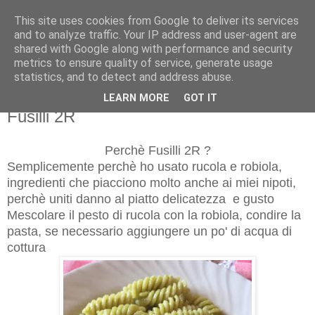
This site uses cookies from Google to deliver its services
and to analyze traffic. Your IP address and user-agent are
shared with Google along with performance and security
metrics to ensure quality of service, generate usage
statistics, and to detect and address abuse.
LEARN MORE
GOT IT
domenica 4 novembre 2018
Fusilli 2R
Perchè Fusilli 2R ?
Semplicemente perchè ho usato rucola e robiola,
ingredienti che piacciono molto anche ai miei nipoti,
perchè uniti danno al piatto delicatezza e gusto
Mescolare il pesto di rucola con la robiola, condire la
pasta, se necessario aggiungere un po' di acqua di
cottura