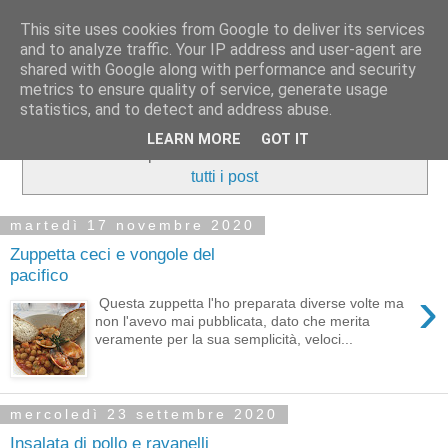
This site uses cookies from Google to deliver its services
and to analyze traffic. Your IP address and user-agent are
shared with Google along with performance and security
metrics to ensure quality of service, generate usage
statistics, and to detect and address abuse.
LEARN MORE
GOT IT
Visualizzazione post con etichetta
Piatti unici
.
Mostra
tutti i post
martedì 17 novembre 2020
Zuppetta ceci e vongole del
pacifico
›
Questa zuppetta l'ho preparata diverse volte ma
non l'avevo mai pubblicata, dato che merita
veramente per la sua semplicità, veloci...
mercoledì 23 settembre 2020
Insalata di pollo e ravanelli