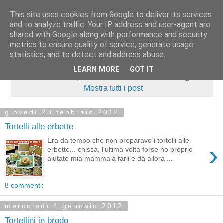
This site uses cookies from Google to deliver its services
and to analyze traffic. Your IP address and user-agent are
shared with Google along with performance and security
metrics to ensure quality of service, generate usage
statistics, and to detect and address abuse.
LEARN MORE
GOT IT
Visualizzazione post con etichetta
Molino Rosignoli
.
Mostra tutti i post
giovedì 23 febbraio 2012
Tortelli alle erbette
Era da tempo che non preparavo i tortelli alle
›
erbette... chissà, l'ultima volta forse ho proprio
aiutato mia mamma a farli e da allora ...
8 commenti:
mercoledì 4 gennaio 2012
Tortellini in brodo